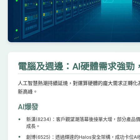
電腦及週邊：AI硬體需求強勁
人工智慧熱潮持續延燒，對運算硬體的龐大需求正轉化
新高峰。
AI爆發
新漢(8234)：客戶觀望潮落幕後接單大增，部分產
成長。
創博(6525)：透過輝達的Halos安全架構，成功卡