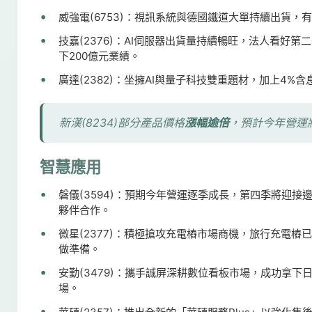
威強電(6753)：視訊系統與德國鐵道大單持續出貨
技嘉(2376)：AI伺服器出貨量持續暢旺，法人看好第二
下200億元業績。
廣達(2382)：坐擁AI與量子科技雙重題材，加上4
新漢(8234)部分產品價格
漲幅逾倍
，預計今年營運
智慧應用
磐儀(3594)：預期今年營運逐季成長，第四季將迎接
夥伴合作。
微星(2377)：積極搶攻充電樁市場商機，旅行充電樁已
做準備。
安勤(3479)：攜手誠屏深耕數位看板市場，成功拿
場。