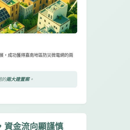
得進展，成功獲得嘉南地區防災微電網的兩
網的
兩大建置案
。
，資金流向顯謹慎