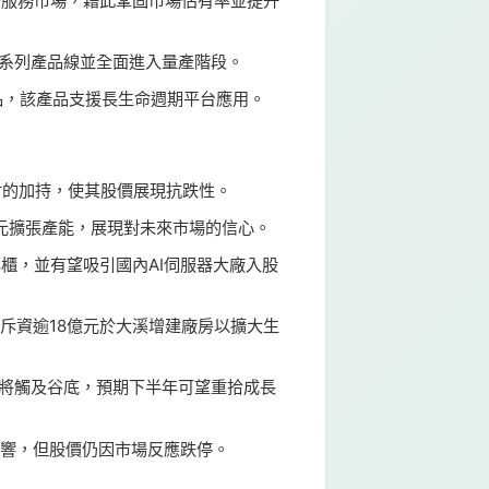
化售後服務市場，藉此鞏固市場佔有率並提升
整其系列產品線並全面進入量產階段。
新產品，該產品支援長生命週期平台應用。
題材的加持，使其股價展現抗跌性。
5億元擴張產能，展現對未來市場的信心。
興櫃，並有望吸引國內AI伺服器大廠入股
再斥資逾18億元於大溪增建廠房以擴大生
衝擊將觸及谷底，預期下半年可望重拾成長
大影響，但股價仍因市場反應跌停。