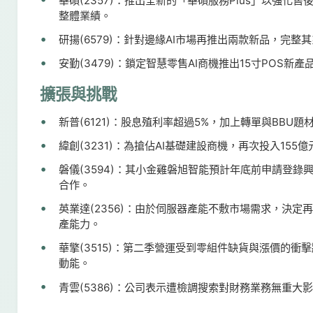
華碩(2357)：推出全新的「華碩服務Plus」以強
整體業績。
研揚(6579)：針對邊緣AI市場再推出兩款新品，完
安勤(3479)：鎖定智慧零售AI商機推出15寸POS
擴張與挑戰
新普(6121)：股息殖利率超過5%，加上轉單與BBU
緯創(3231)：為搶佔AI基礎建設商機，再次投入15
磐儀(3594)：其小金雞磐旭智能預計年底前申請登錄
合作。
英業達(2356)：由於伺服器產能不敷市場需求，決定
產能力。
華擎(3515)：第二季營運受到零組件缺貨與漲價的
動能。
青雲(5386)：公司表示遭檢調搜索對財務業務無重