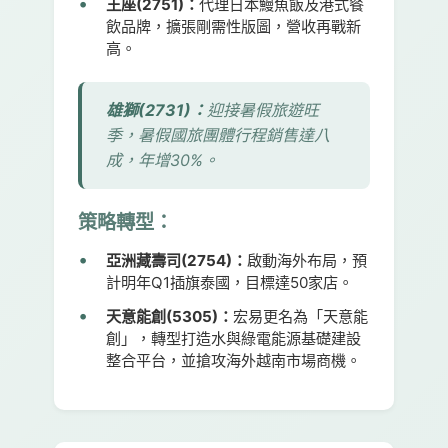
王座(2751)：
代理日本鰻魚飯及港式餐
飲品牌，擴張剛需性版圖，營收再戰新
高。
雄獅(2731)：
迎接暑假旅遊旺
季，暑假國旅團體行程銷售達八
成，年增30%。
策略轉型：
亞洲藏壽司(2754)：
啟動海外布局，預
計明年Q1插旗泰國，目標達50家店。
天意能創(5305)：
宏易更名為「天意能
創」，轉型打造水與綠電能源基礎建設
整合平台，並搶攻海外越南市場商機。