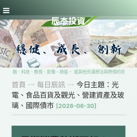
關於辰杰
事業版圖
每日辰訊
留言板
隱私權政
來自金融、科技、教育、影像、綠能， 或其他充滿想法與熱情的領域， 
首頁
每日辰訊
今日主題：光
電、食品百貨及觀光、營建資產及玻
璃、國際債市
[2026-06-30]