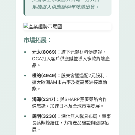
系機器人供應鏈明年陸續出貨。
市場拓展：
元太(8069)：
旗下元瀚材料傳捷報，
OCA打入客戶供應鏈並導入多款終端產
品。
橙的(4949)：
股東會通過配2元股利，
擴大歐洲AM市占率及提高美洲接單動
能。
鴻海(2317)：
與SHARP簽署策略合作
備忘錄，加速日本及全球市場發展。
錦明(3230)：
深化無人載具布局，董事
長蔡翔峰續任，力拚產品驗證與國際拓
展。