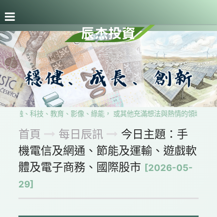
關於辰杰
事業版圖
每日辰訊
留言板
隱私權政
自金融、科技、教育、影像、綠能， 或其他充滿想法與熱情的領域， 歡
首頁
每日辰訊
今日主題：手
機電信及網通、節能及運輸、遊戲軟
體及電子商務、國際股市
[2026-05-
29]