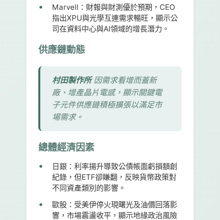
Marvell：
財報與財測優於預期，CEO
指出XPU與光學互連需求暢旺，顯示公
司在資料中心與AI領域的增長潛力。
供應鏈動態
村田製作所
因需求看增而蓋新
廠、增產晶片電感，顯示關鍵電
子元件供應鏈積極擴張以滿足市
場需求。
總體經濟因素
日銀：
利率揚升導致公債帳面虧損額創
紀錄，但ETF卻賺翻，反映貨幣政策對
不同資產類別的影響。
歐股：
受美伊停火現曙光及油價回落影
響，市場震盪收平，顯示地緣政治風險