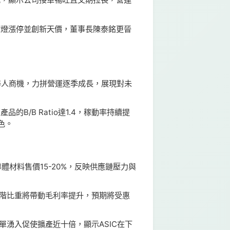
亮燈漲停並創新天價，董事長陳泰銘更晉
器人商機，力拼營運逐季成長，展現對未
的B/B Ratio達1.4，稼動率持續提
色。
材料售價15-20%，反映供應鏈壓力與
高階比重將帶動毛利率提升，預期將受惠
大單湧入促使擴產近十倍，顯示ASIC在下