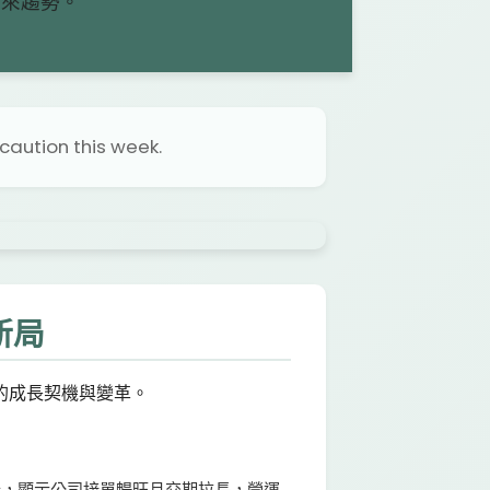
未來趨勢。
aution this week.
新局
的成長契機與變革。
03元，顯示公司接單暢旺且交期拉長，營運