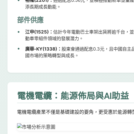
裕隆(2201)：
通過配息0.56元，並積極推動新車型
添長期成長動能。
部件供應
江申(1525)：
估計今年電動巴士車架出貨將逾千台，
動車零組件領域的發展潛力。
廣華-KY(1338)：
股東會通過配息0.3元，且中國自主
國市場的策略轉型與成長。
電機電纜：能源佈局與AI助益
電機電纜產業不僅是基礎建設的要角，更受惠於能源轉型