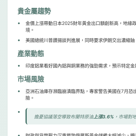
貴金屬趨勢
金價上漲帶動日本2025財年黃金出口額創新高，地緣
境。
美國總統川普讚揚談判進展，同時要求伊朗交出濃縮鈾
產業動態
印度鋁業看好國內鋁與銅業務的強勁需求，預示特定金
市場風險
亞洲石油庫存瀕臨崩潰臨界點，專家警告美國在7月恐
險。
擔憂協議落空導致布蘭特原油
上漲3.6%
，市場對
財政與貨幣壓力沉重導致俄羅斯黃金儲備大幅減少，顯