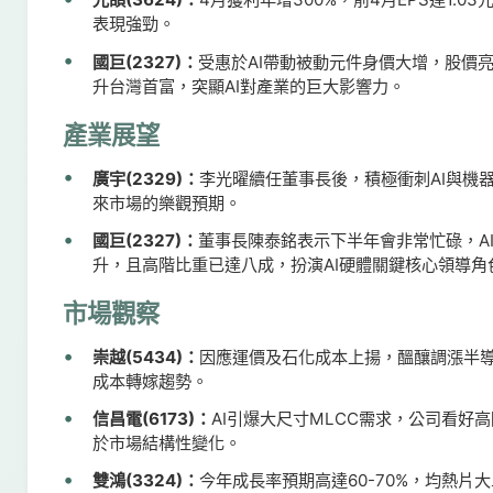
表現強勁。
國巨(2327)：
受惠於AI帶動被動元件身價大增，股價
升台灣首富，突顯AI對產業的巨大影響力。
產業展望
廣宇(2329)：
李光曜續任董事長後，積極衝刺AI與機
來市場的樂觀預期。
國巨(2327)：
董事長陳泰銘表示下半年會非常忙碌，AI產品
升，且高階比重已達八成，扮演AI硬體關鍵核心領導角
市場觀察
崇越(5434)：
因應運價及石化成本上揚，醞釀調漲半導體
成本轉嫁趨勢。
信昌電(6173)：
AI引爆大尺寸MLCC需求，公司看好
於市場結構性變化。
雙鴻(3324)：
今年成長率預期高達60-70%，均熱片