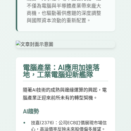
不僅為電腦與半導體產業帶來龐大
商機，也驅動著供應鏈的深度調整
與國際資本流動的重新配置。
電腦產業：AI應用加速落
地，工業電腦迎新艦隊
隨著AI技術的成熟與邊緣運算的興起，電
腦產業正迎來前所未有的轉型契機。
AI趨勢
技嘉(2376)：公司ECB訂價展現市場信
心，高溢價率反映未來股價偏多展望。