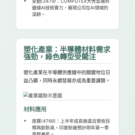
安勤(3479)：COMPUTEX大秀雲端到
邊緣AI技術實力，展現公司在AI領域的
深耕。
塑化產業：半導體材料需求
強勁，綠色轉型受關注
塑化產業在半導體供應鏈中的關鍵地位日
益凸顯，同時永續發展亦成為重要課題。
材料應用
南寶(4766)：上半年成長無虞且營收目
標再創新高，印度新廠預計明年第一季
貢獻產能。