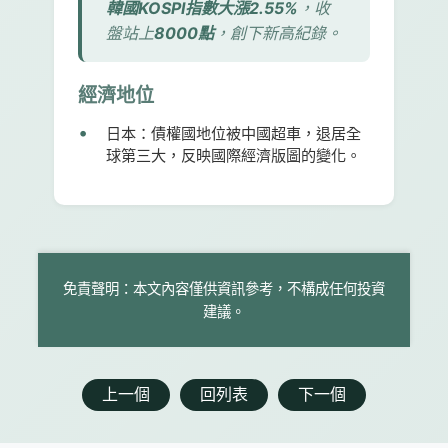
韓國KOSPI指數大漲2.55%
，收
盤站上
8000點
，創下新高紀錄。
經濟地位
日本：債權國地位被中國超車，退居全
球第三大，反映國際經濟版圖的變化。
免責聲明：本文內容僅供資訊參考，不構成任何投資
建議。
上一個
回列表
下一個