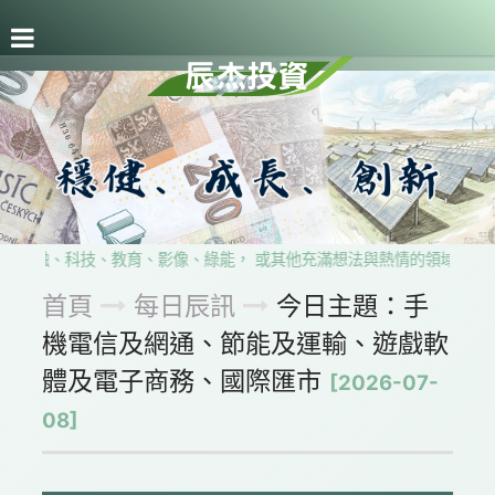
關於辰杰
事業版圖
每日辰訊
留言板
隱私權政
自金融、科技、教育、影像、綠能， 或其他充滿想法與熱情的領域， 歡
首頁
每日辰訊
今日主題：手
機電信及網通、節能及運輸、遊戲軟
體及電子商務、國際匯市
[2026-07-
08]