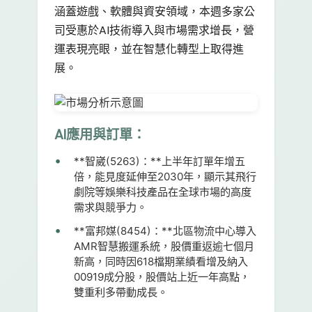
涵蓋遊戲、軟體與資安領域，本週多家公
司受惠於AI技術導入與市場需求增長，營
運表現亮眼，並在智慧化轉型上取得進
展。
AI應用與訂單：
**智崴(5263)：**上半年訂單年增五
倍，能見度延伸至2030年，顯示其飛行
劇院等娛樂科技產品在全球市場的高度
需求與競爭力。
**富邦媒(8454)：**北區物流中心導入
AMR智慧搬運系統，股價重返逾七個月
新高，同時因618檔期業績看增及納入
00919成分股，股價站上近一年高點，
雙重利多帶動成長。