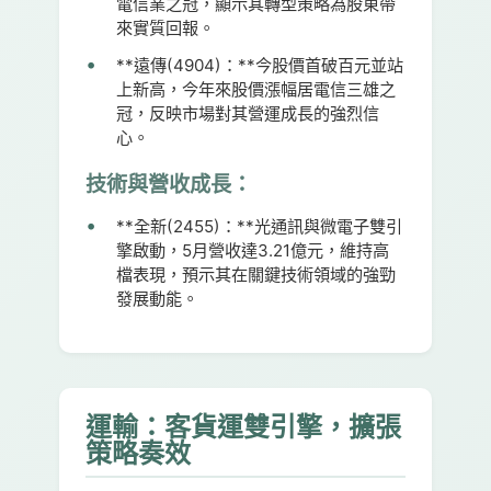
電信業之冠，顯示其轉型策略為股東帶
來實質回報。
**遠傳(4904)：**今股價首破百元並站
上新高，今年來股價漲幅居電信三雄之
冠，反映市場對其營運成長的強烈信
心。
技術與營收成長：
**全新(2455)：**光通訊與微電子雙引
擎啟動，5月營收達3.21億元，維持高
檔表現，預示其在關鍵技術領域的強勁
發展動能。
運輸：客貨運雙引擎，擴張
策略奏效