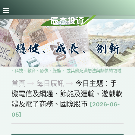
關於辰杰
事業版圖
每日辰訊
留言板
隱私權政
金融、科技、教育、影像、綠能， 或其他充滿想法與熱情的領域， 歡迎
首頁
每日辰訊
今日主題：手
機電信及網通、節能及運輸、遊戲軟
體及電子商務、國際股市
[2026-06-
05]