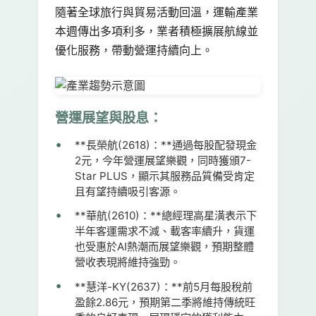
隨著全球旅行與貿易活動回溫，運輸產業
本週傳出多項利多，業者積極擴展航線並
優化服務，帶動營運持續向上。
營運展望與股息：
**長榮航(2618)：**通過每股配發現金
2元，今年營運展望樂觀，同時獲頒7-
Star PLUS，顯示其服務品質備受肯定
且有望持續吸引客源。
**華航(2610)：**總經理高星潢表示下
半年客運需求不減、載客率續升，貨運
也受惠於AI熱潮而展望樂觀，預期整體
營收表現將維持強勁。
**慧洋-KY(2637)：**前5月每股稅前
盈餘2.86元，預期第二季將維持傳統旺