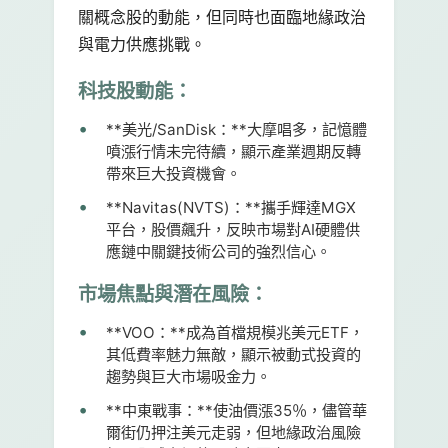
關概念股的動能，但同時也面臨地緣政治
與電力供應挑戰。
科技股動能：
**美光/SanDisk：**大摩唱多，記憶體
噴漲行情未完待續，顯示產業週期反轉
帶來巨大投資機會。
**Navitas(NVTS)：**攜手輝達MGX
平台，股價飆升，反映市場對AI硬體供
應鏈中關鍵技術公司的強烈信心。
市場焦點與潛在風險：
**VOO：**成為首檔規模兆美元ETF，
其低費率魅力無敵，顯示被動式投資的
趨勢與巨大市場吸金力。
**中東戰事：**使油價漲35％，儘管華
爾街仍押注美元走弱，但地緣政治風險