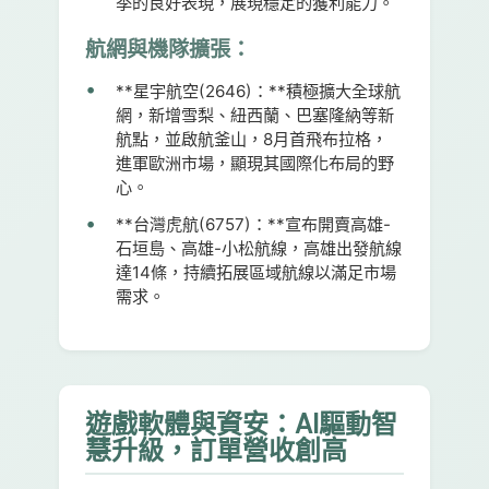
季的良好表現，展現穩定的獲利能力。
航網與機隊擴張：
**星宇航空(2646)：**積極擴大全球航
網，新增雪梨、紐西蘭、巴塞隆納等新
航點，並啟航釜山，8月首飛布拉格，
進軍歐洲市場，顯現其國際化布局的野
心。
**台灣虎航(6757)：**宣布開賣高雄-
石垣島、高雄-小松航線，高雄出發航線
達14條，持續拓展區域航線以滿足市場
需求。
遊戲軟體與資安：AI驅動智
慧升級，訂單營收創高