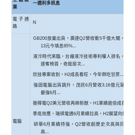
一週利多訊息
業
電子通
N
路
放量出貨，廣達
營收衝
千億大關，除息
GB200
Q2
5
元今填息
13
85%...
液冷時代來臨，台廠液冷技術專利權人排名，英業
達奪榜首，奇鋐居次
...
欣技專案收割，
成長看旺，今年倒吃甘蔗
H2
...
強固電腦出貨跳升，茂訊
月營收
億元寫史上
6
3.16
最強
月
6
...
振樺電
美元營收再締新猷，
業績逾倍成長
Q2
H1
...
季底效應，瑞祺電通
月業績拉高，
展望向好
6
H2
...
電腦
研華
月業績持強，
營收創歷史次高與同期新
6
Q2
高
...