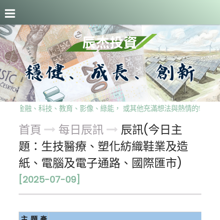
關於辰杰
事業版圖
每日辰訊
留言板
隱私權政策
論來自金融、科技、教育、影像、綠能， 或其他充滿想法與熱情的領域，
首頁
每日辰訊
辰訊(今日主
題：生技醫療、塑化紡織鞋業及造
紙、電腦及電子通路、國際匯市)
[2025-07-09]
主題產