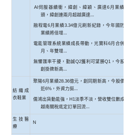
伺服器續衝，緯創、緯穎、廣達
月業績不回
AI
6
頭，緯創連兩月超越廣達
...
融程電
月業績
億元刷新紀錄，今年國防軍工
6
3.34
業績將倍增
...
電能管理系統業績成長帶動，光寶科
月合併營收
6
月、年雙增
...
無懼匯率干擾，勤誠
獲利可望勝
，今股價再
Q2
Q1
創掛牌新高
...
聚陽
月業績
億元，創同期新高，今股價大漲
6
28.36
近
，外資力挺
6%
...
紡織成
衣鞋業
儒鴻出貨動能強，
淡季不淡，營收雙位數成長，
H1
越南關稅底定訂單回流
...
生技醫
N
療