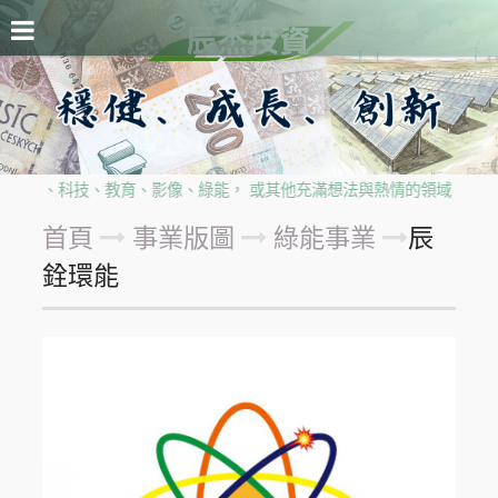
關於辰杰
事業版圖
每日辰訊
留言板
隱私權政策
自金融、科技、教育、影像、綠能， 或其他充滿想法與熱情的領域， 歡
首頁
事業版圖
綠能事業
辰
銓環能