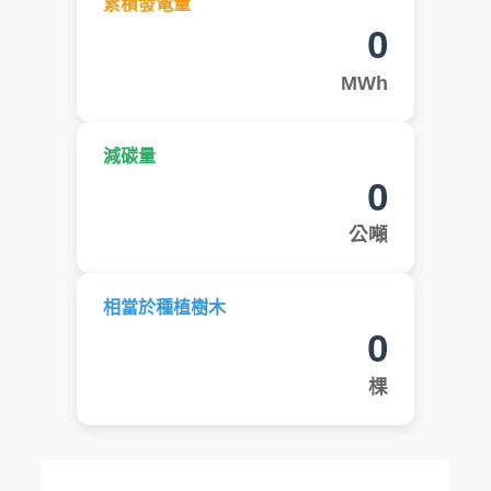
累積發電量
0
MWh
減碳量
0
公噸
相當於種植樹木
0
棵